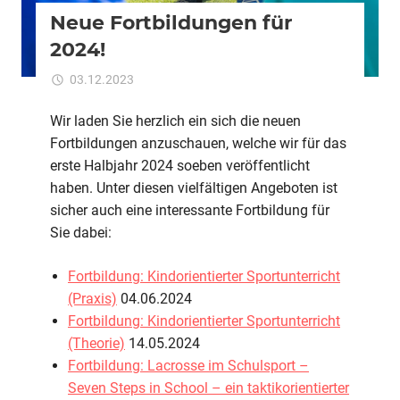
Neue Fortbildungen für
2024!
für
03.12.2023
Kommentare deaktiviert
ixadmin
Neue
Fortbildungen
Wir laden Sie herzlich ein sich die neuen
für
Fortbildungen anzuschauen, welche wir für das
2024!
erste Halbjahr 2024 soeben veröffentlicht
haben. Unter diesen vielfältigen Angeboten ist
sicher auch eine interessante Fortbildung für
Sie dabei:
Fortbildung: Kindorientierter Sportunterricht
(Praxis)
04.06.2024
Fortbildung: Kindorientierter Sportunterricht
(Theorie)
14.05.2024
Fortbildung: Lacrosse im Schulsport –
Seven Steps in School – ein taktikorientierter