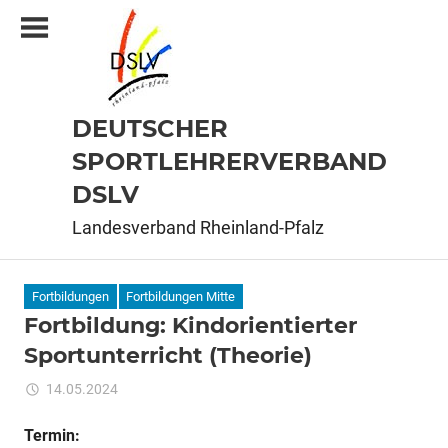
Zum
Inhalt
springen
DEUTSCHER
SPORTLEHRERVERBAND
DSLV
Landesverband Rheinland-Pfalz
Fortbildungen
Fortbildungen Mitte
Fortbildung: Kindorientierter
Sportunterricht (Theorie)
für
14.05.2024
Kommentare deaktiviert
ixadmin
Fortbildung:
Kindorientierter
Termin: