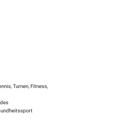
nnis, Turnen, Fitness,
ndes
sundheitssport