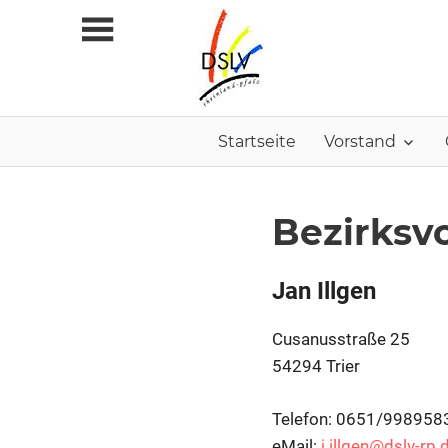
Zum
Inhalt
springen
Startseite
Vorstand
Bezirksv
Jan Illgen
Cusanusstraße 25
54294 Trier
Telefon: 0651/998958
eMail:
j.illgen@dslv-rp.