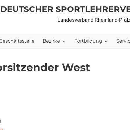
DEUTSCHER SPORTLEHRERV
Landesverband Rheinland-Pfal
Geschäftsstelle
Bezirke
Fortbildung
Servi
orsitzender West
3
de