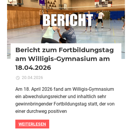
Bericht zum Fortbildungstag
am Willigis-Gymnasium am
18.04.2026
für
20.04.2026
Kommentare deaktiviert
ixadmin
Bericht
Am 18. April 2026 fand am Willigis-Gymnasium
zum
ein abwechslungsreicher und inhaltlich sehr
Fortbildungstag
am
gewinnbringender Fortbildungstag statt, der von
Willigis-
einer durchweg positiven
Gymnasium
am
WEITERLESEN
18.04.2026