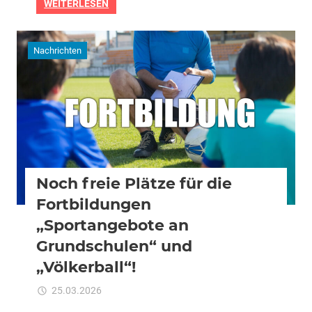
WEITERLESEN
Nachrichten
Noch freie Plätze für die
Fortbildungen
„Sportangebote an
Grundschulen“ und
„Völkerball“!
für
25.03.2026
Kommentare deaktiviert
ixadmin
Noch