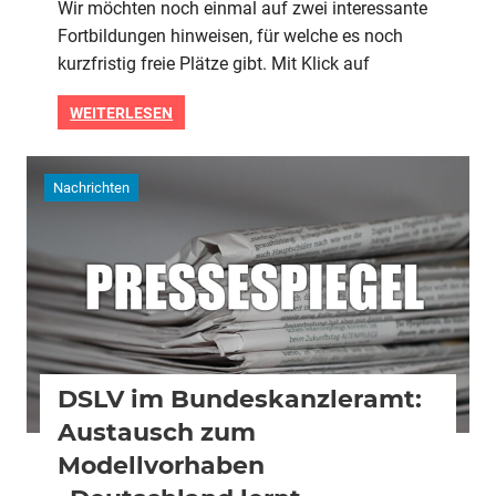
Wir möchten noch einmal auf zwei interessante
freie
Fortbildungen hinweisen, für welche es noch
Plätze
für
kurzfristig freie Plätze gibt. Mit Klick auf
die
Fortbildungen
WEITERLESEN
„Sportangebote
an
Grundschulen“
Nachrichten
und
„Völkerball“!
DSLV im Bundeskanzleramt:
Austausch zum
Modellvorhaben