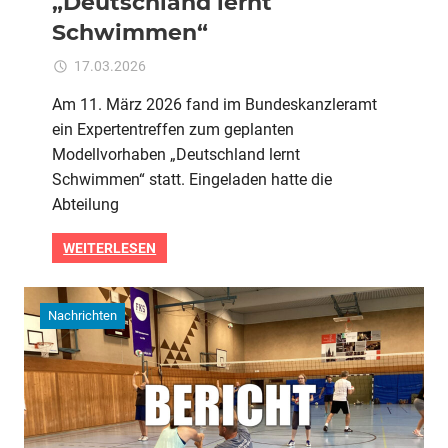
„Deutschland lernt
Schwimmen“
für
17.03.2026
Kommentare deaktiviert
ixadmin
DSLV
Am 11. März 2026 fand im Bundeskanzleramt
im
ein Expertentreffen zum geplanten
Bundeskanzleramt:
Austausch
Modellvorhaben „Deutschland lernt
zum
Schwimmen“ statt. Eingeladen hatte die
Modellvorhaben
Abteilung
„Deutschland
lernt
WEITERLESEN
Schwimmen“
Nachrichten