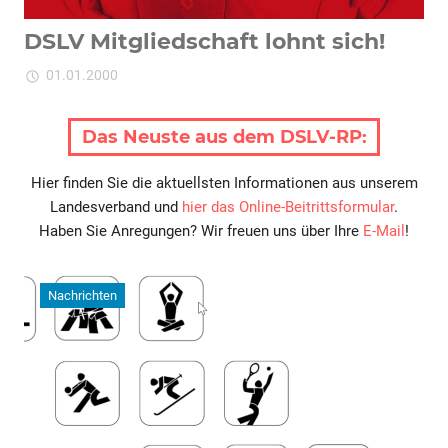
DSLV Mitgliedschaft lohnt sich!
B
für
01.01.2000
Kommentare deaktiviert
ixadmin
DSLV
Mitgliedschaft
Das Neuste aus dem DSLV-RP:
lohnt
sich!
Hier finden Sie die aktuellsten Informationen aus unserem
Landesverband und
hier das Online-Beitrittsformular
.
Haben Sie Anregungen? Wir freuen uns über Ihre
E-Mail
!
Nachrichten