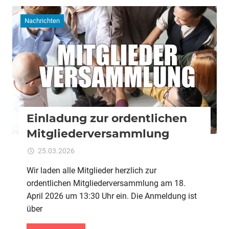
Nachrichten
Einladung zur ordentlichen
Mitgliederversammlung
für
25.03.2026
Kommentare deaktiviert
ixadmin
Einladung
Wir laden alle Mitglieder herzlich zur
zur
ordentlichen Mitgliederversammlung am 18.
ordentlichen
Mitgliederversammlu
April 2026 um 13:30 Uhr ein. Die Anmeldung ist
über