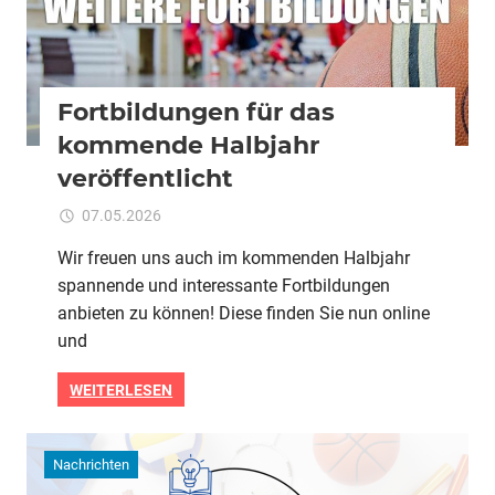
Fortbildungen für das
kommende Halbjahr
veröffentlicht
für
07.05.2026
Kommentare deaktiviert
ixadmin
Fortbildungen
Wir freuen uns auch im kommenden Halbjahr
für
spannende und interessante Fortbildungen
das
kommende
anbieten zu können! Diese finden Sie nun online
Halbjahr
und
veröffentlicht
WEITERLESEN
Nachrichten