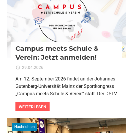
Campus meets Schule &
Verein: Jetzt anmelden!
für
29.04.2026
Kommentare deaktiviert
ixadmin
Campus
Am 12. September 2026 findet an der Johannes
meets
Gutenberg-Universität Mainz der Sportkongress
Schule
&
„Campus meets Schule & Verein“ statt. Der DSLV
Verein:
Jetzt
WEITERLESEN
anmelden!
Nachrichten