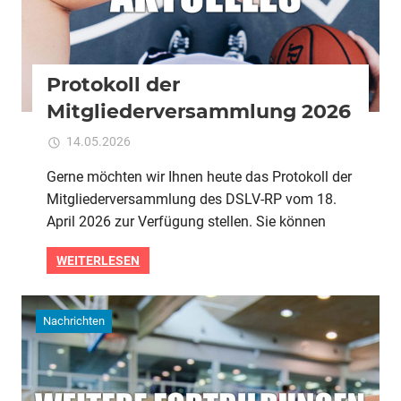
Protokoll der
Mitgliederversammlung 2026
für
14.05.2026
Kommentare deaktiviert
ixadmin
Protokoll
Gerne möchten wir Ihnen heute das Protokoll der
der
Mitgliederversammlung des DSLV-RP vom 18.
Mitgliederversammlu
2026
April 2026 zur Verfügung stellen. Sie können
WEITERLESEN
Nachrichten