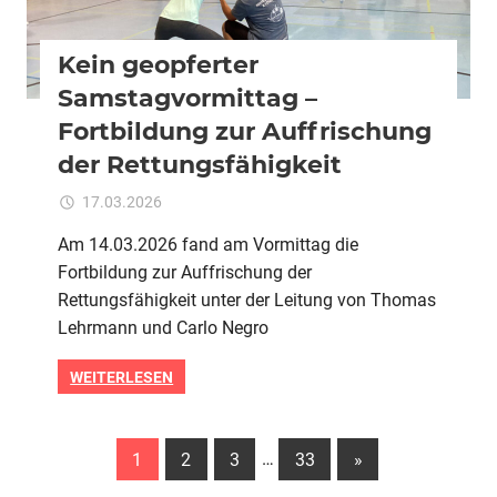
Kein geopferter
Samstagvormittag –
Fortbildung zur Auffrischung
der Rettungsfähigkeit
für
17.03.2026
Kommentare deaktiviert
ixadmin
Kein
Am 14.03.2026 fand am Vormittag die
geopferter
Fortbildung zur Auffrischung der
Samstagvormittag
–
Rettungsfähigkeit unter der Leitung von Thomas
Fortbildung
Lehrmann und Carlo Negro
zur
Auffrischung
WEITERLESEN
der
Rettungsfähigkeit
Seitennummerierung
Nächste
1
2
3
…
33
»
Beiträge