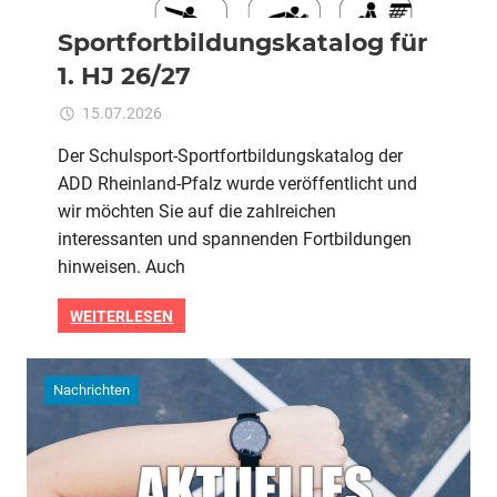
Sportfortbildungskatalog für
1. HJ 26/27
für
15.07.2026
Kommentare deaktiviert
ixadmin
Sportfortbildungskat
Der Schulsport-Sportfortbildungskatalog der
für
ADD Rheinland-Pfalz wurde veröffentlicht und
1.
HJ
wir möchten Sie auf die zahlreichen
26/27
interessanten und spannenden Fortbildungen
hinweisen. Auch
WEITERLESEN
Nachrichten