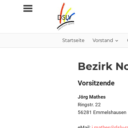
Zum
Inhalt
springen
Startseite
Vorstand
Bezirk N
Vorsitzende
Jörg Mathes
Ringstr. 22
56281 Emmelshausen
eMail:
j.mathes@dslv-r