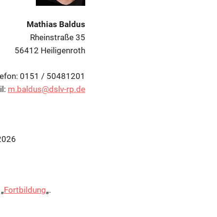
Mathias
Baldus
Rheinstraße 35
56412 Heiligenroth
lefon: 0151 / 50481201
l:
m.baldus@dslv-rp.de
2026
 „
Fortbildung
„.