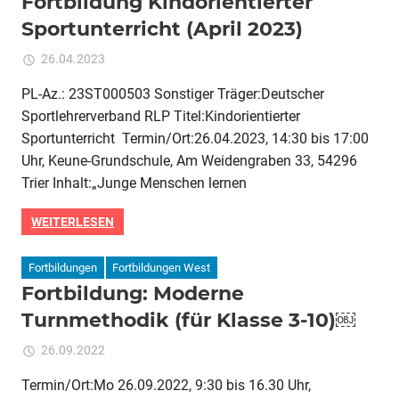
Fortbildung Kindorientierter
II
Sportunterricht (April 2023)
–
funktionelles
für
26.04.2023
Kommentare deaktiviert
ixadmin
Krafttraining
Fortbildung
für
PL-Az.: 23ST000503 Sonstiger Träger:Deutscher
Kindorientierter
die
Sportlehrerverband RLP Titel:Kindorientierter
Sportunterricht
Schule
(April
Sportunterricht Termin/Ort:26.04.2023, 14:30 bis 17:00
2023)
Uhr, Keune-Grundschule, Am Weidengraben 33, 54296
Trier Inhalt:„Junge Menschen lernen
WEITERLESEN
Fortbildungen
Fortbildungen West
Fortbildung: Moderne
Turnmethodik (für Klasse 3-10)￼
für
26.09.2022
Kommentare deaktiviert
ixadmin
Fortbildung:
Termin/Ort:Mo 26.09.2022, 9:30 bis 16.30 Uhr,
Moderne