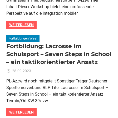
Gymnasium Trier: Augustinerstraße 1, 54290 Trier
lehren,
digital
Inhalt:Dieser Workshop bietet eine umfassende
begeistern“
Perspektive auf die Integration mobiler
–
Das
WEITERLESEN
iPad
als
Fortbildungen West
dynamisches
Fortbildung: Lacrosse im
Unterrichtswerkszeug
Schulsport – Seven Steps in School
in
der
– ein taktikorientierter Ansatz
Sportpädagogik
für
28.09.2023
Kommentare deaktiviert
ixadmin
Fortbildung:
PL-Az.:wird noch mitgeteilt Sonstiger Träger:Deutscher
Lacrosse
Sportlehrerverband RLP Titel:Lacrosse im Schulsport –
im
Schulsport
Seven Steps in School – ein taktikorientierter Ansatz
–
Termin/Ort:KW 39/ zw.
Seven Steps in
School
WEITERLESEN
–