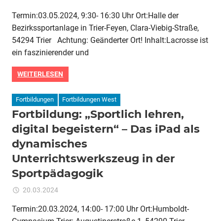
Fortbildung:
Termin:03.05.2024, 9:30- 16:30 Uhr Ort:Halle der
Lacrosse
Bezirkssportanlage in Trier-Feyen, Clara-Viebig-Straße,
im
Schulsport
54294 Trier Achtung: Geänderter Ort! Inhalt:Lacrosse ist
–
ein faszinierender und
Seven
Steps
WEITERLESEN
in
School
Fortbildungen
Fortbildungen West
–
Fortbildung: „Sportlich lehren,
ein
digital begeistern“ – Das iPad als
taktikorientierter
Ansatz
dynamisches
Unterrichtswerkszeug in der
Sportpädagogik
für
20.03.2024
Kommentare deaktiviert
ixadmin
Fortbildung:
Termin:20.03.2024, 14:00- 17:00 Uhr Ort:Humboldt-
„Sportlich