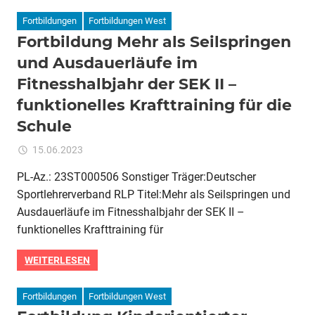
ein
Fortbildungen
Fortbildungen West
taktikorientierter
Fortbildung Mehr als Seilspringen
Ansatz
und Ausdauerläufe im
Fitnesshalbjahr der SEK II –
funktionelles Krafttraining für die
Schule
für
15.06.2023
Kommentare deaktiviert
ixadmin
Fortbildung
PL-Az.: 23ST000506 Sonstiger Träger:Deutscher
Mehr
Sportlehrerverband RLP Titel:Mehr als Seilspringen und
als
Seilspringen
Ausdauerläufe im Fitnesshalbjahr der SEK II –
und
funktionelles Krafttraining für
Ausdauerläufe
im
WEITERLESEN
Fitnesshalbjahr
der
Fortbildungen
Fortbildungen West
SEK