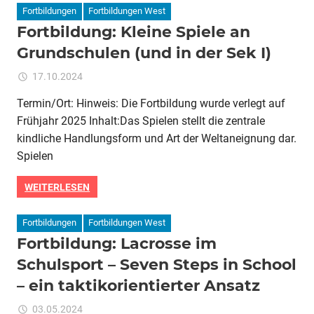
der
Fortbildungen
Fortbildungen West
Sek
Fortbildung: Kleine Spiele an
1)
Grundschulen (und in der Sek I)
für
17.10.2024
Kommentare deaktiviert
ixadmin
Fortbildung:
Termin/Ort: Hinweis: Die Fortbildung wurde verlegt auf
Kleine
Frühjahr 2025 Inhalt:Das Spielen stellt die zentrale
Spiele
an
kindliche Handlungsform und Art der Weltaneignung dar.
Grundschulen
Spielen
(und
in
WEITERLESEN
der
Sek
Fortbildungen
Fortbildungen West
I)
Fortbildung: Lacrosse im
Schulsport – Seven Steps in School
– ein taktikorientierter Ansatz
für
03.05.2024
Kommentare deaktiviert
ixadmin