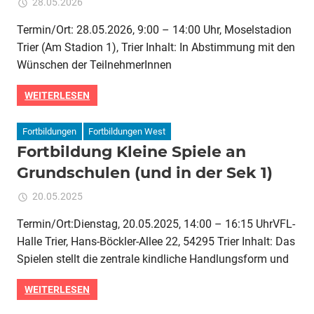
für
28.05.2026
Kommentare deaktiviert
ixadmin
Fortbildung:
Termin/Ort: 28.05.2026, 9:00 – 14:00 Uhr, Moselstadion
Leichtathletik
Trier (Am Stadion 1), Trier Inhalt: In Abstimmung mit den
in
der
Wünschen der TeilnehmerInnen
Schule:
Sprünge
WEITERLESEN
und
Hürden
Fortbildungen
Fortbildungen West
Fortbildung Kleine Spiele an
Grundschulen (und in der Sek 1)
für
20.05.2025
Kommentare deaktiviert
ixadmin
Fortbildung
Termin/Ort:Dienstag, 20.05.2025, 14:00 – 16:15 UhrVFL-
Kleine
Halle Trier, Hans-Böckler-Allee 22, 54295 Trier Inhalt: Das
Spiele
an
Spielen stellt die zentrale kindliche Handlungsform und
Grundschulen
(und
WEITERLESEN
in