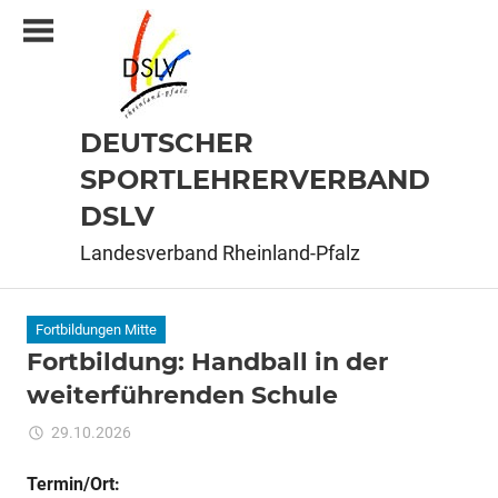
Zum
Inhalt
springen
DEUTSCHER
SPORTLEHRERVERBAND
DSLV
Landesverband Rheinland-Pfalz
Fortbildungen Mitte
Fortbildung: Handball in der
weiterführenden Schule
für
29.10.2026
Kommentare deaktiviert
ixadmin
Fortbildung:
Handball
Termin/Ort: