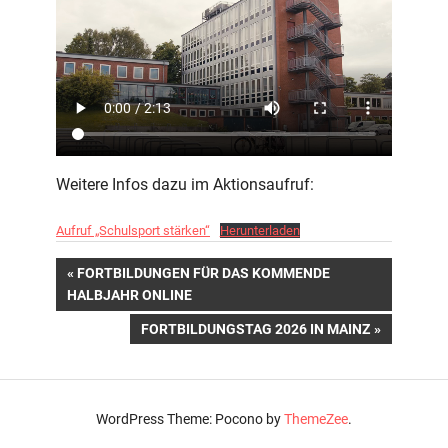
Weitere Infos dazu im Aktionsaufruf:
Aufruf „Schulsport stärken“
Herunterladen
Beitragsnavigation
VORHERIGER
FORTBILDUNGEN FÜR DAS KOMMENDE
BEITRAG:
HALBJAHR ONLINE
NÄCHSTER
FORTBILDUNGSTAG 2026 IN MAINZ
BEITRAG:
WordPress Theme: Pocono by
ThemeZee
.