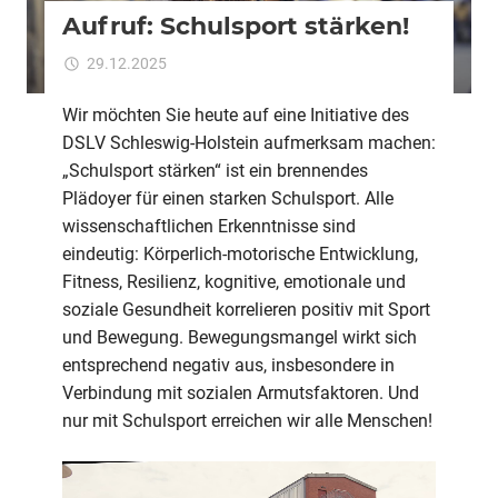
Aufruf: Schulsport stärken!
für
29.12.2025
Kommentare deaktiviert
ixadmin
Aufruf:
Schulsport
Wir möchten Sie heute auf eine Initiative des
stärken!
DSLV Schleswig-Holstein aufmerksam machen:
„Schulsport stärken“ ist ein brennendes
Plädoyer für einen starken Schulsport. Alle
wissenschaftlichen Erkenntnisse sind
eindeutig: Körperlich-motorische Entwicklung,
Fitness, Resilienz, kognitive, emotionale und
soziale Gesundheit korrelieren positiv mit Sport
und Bewegung. Bewegungsmangel wirkt sich
entsprechend negativ aus, insbesondere in
Verbindung mit sozialen Armutsfaktoren. Und
nur mit Schulsport erreichen wir alle Menschen!