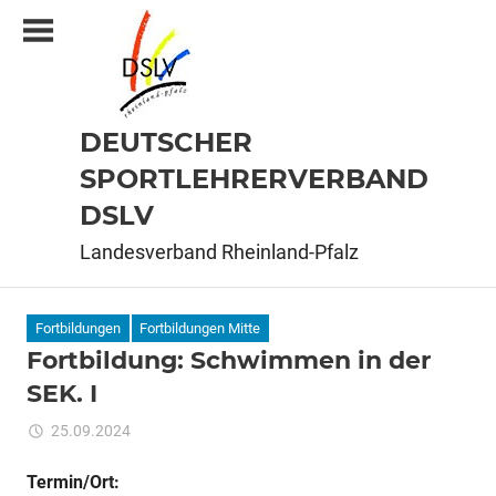
Zum
Inhalt
springen
DEUTSCHER
SPORTLEHRERVERBAND
DSLV
Landesverband Rheinland-Pfalz
Fortbildungen
Fortbildungen Mitte
Fortbildung: Schwimmen in der
SEK. I
für
25.09.2024
Kommentare deaktiviert
ixadmin
Fortbildung:
Schwimmen
Termin/Ort: