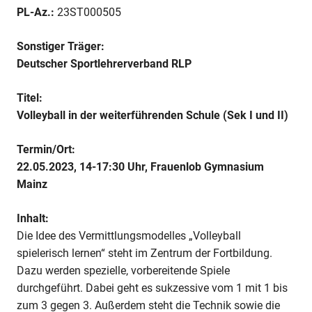
Volleyball
PL-Az.:
23ST000505
in
der
Sonstiger Träger:
weiterführenden
Deutscher Sportlehrerverband RLP
Schule (Sek
I
Titel:
und
Volleyball in der weiterführenden Schule (Sek I und II)
II)
Termin/Ort:
22.05.2023, 14-17:30 Uhr, Frauenlob Gymnasium
Mainz
Inhalt:
Die
Idee des
Vermittlungsmodelles „Volleyball
spielerisch lernen“ steht im Zentrum der Fortbildung.
Dazu werden spezielle, vorbereitende Spiele
durchgeführt. Dabei geht es sukzessive vom 1 mit 1 bis
zum 3 gegen 3. Außerdem steht die Technik sowie die