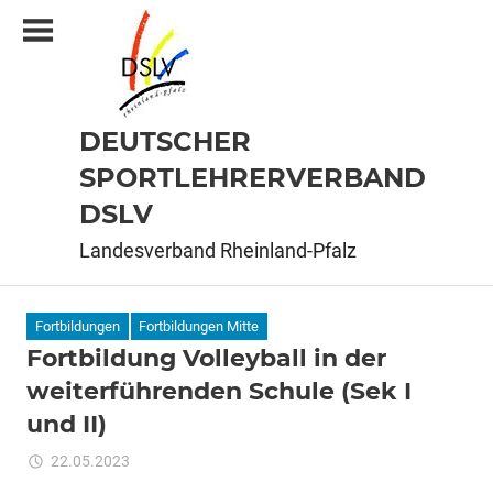
Zum
Inhalt
springen
DEUTSCHER
SPORTLEHRERVERBAND
DSLV
Landesverband Rheinland-Pfalz
Fortbildungen
Fortbildungen Mitte
Fortbildung Volleyball in der
weiterführenden Schule (Sek I
und II)
für
22.05.2023
Kommentare deaktiviert
ixadmin
Fortbildung