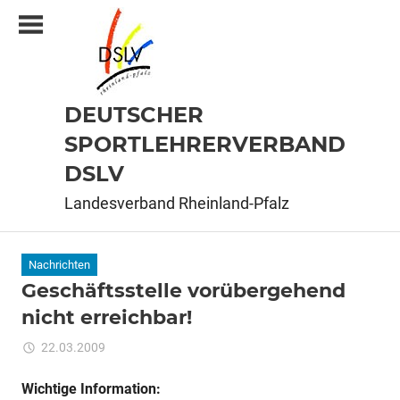
Zum
Inhalt
springen
DEUTSCHER
SPORTLEHRERVERBAND
DSLV
Landesverband Rheinland-Pfalz
Nachrichten
Geschäftsstelle vorübergehend
nicht erreichbar!
für
22.03.2009
Kommentare deaktiviert
ixadmin
Geschäftsstelle
vorübergehend
Wichtige Information: