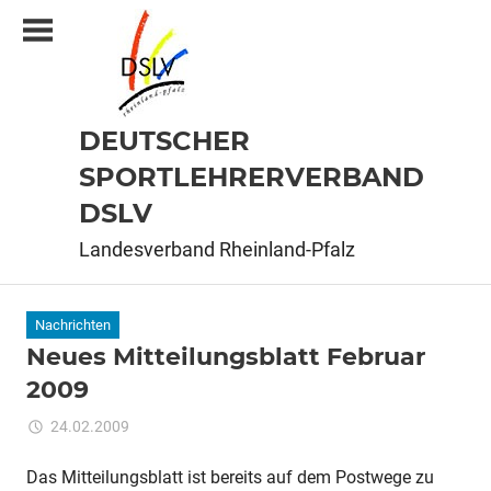
Zum
Inhalt
springen
DEUTSCHER
SPORTLEHRERVERBAND
DSLV
Landesverband Rheinland-Pfalz
Nachrichten
Neues Mitteilungsblatt Februar
2009
für
24.02.2009
Kommentare deaktiviert
ixadmin
Neues
Mitteilungsblatt
Das Mitteilungsblatt ist bereits auf dem Postwege zu