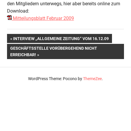
Februar
den Mitgliedern unterwegs, hier aber bereits online zum
2009
Download:
Mitteilungsblatt Februar 2009
Beitragsnavigation
VORHERIGER
INTERVIEW „ALLGEMEINE ZEITUNG“ VOM 16.12.09
BEITRAG:
NÄCHSTER
GESCHÄFTSSTELLE VORÜBERGEHEND NICHT
BEITRAG:
ERREICHBAR!
WordPress Theme: Pocono by
ThemeZee
.