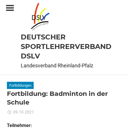
Zum
Inhalt
springen
DEUTSCHER
SPORTLEHRERVERBAND
DSLV
Landesverband Rheinland-Pfalz
Fortbildungen
Fortbildung: Badminton in der
Schule
für
09.10.2021
Kommentare deaktiviert
ixadmin
Fortbildung:
Badminton
Teilnehmer: