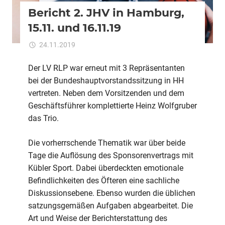
Bericht 2. JHV in Hamburg,
15.11. und 16.11.19
für
24.11.2019
Kommentare deaktiviert
ixadmin
Bericht
2.
Der LV RLP war erneut mit 3 Repräsentanten
JHV
bei der Bundeshauptvorstandssitzung in HH
in
vertreten. Neben dem Vorsitzenden und dem
Hamburg,
Geschäftsführer komplettierte Heinz Wolfgruber
15.11.
das Trio.
und
16.11.19
Die vorherrschende Thematik war über beide
Tage die Auflösung des Sponsorenvertrags mit
Kübler Sport. Dabei überdeckten emotionale
Befindlichkeiten des Öfteren eine sachliche
Diskussionsebene. Ebenso wurden die üblichen
satzungsgemäßen Aufgaben abgearbeitet. Die
Art und Weise der Berichterstattung des