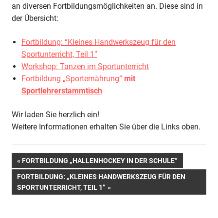
des
an diversen Fortbildungsmöglichkeiten an. Diese sind in
DSLV
der Übersicht:
Rheinland-
Pfalz
Fortbildung: “Kleines Handwerkszeug für den
Sportunterricht, Teil 1″
Workshop: Tanzen im Sportunterricht
Fortbildung „Sporternährung“
mit
Sportlehrerstammtisch
Wir laden Sie herzlich ein!
Weitere Informationen erhalten Sie über die Links oben.
Beitragsnavigation
VORHERIGER
FORTBILDUNG „HALLENHOCKEY IN DER SCHULE“
BEITRAG:
NÄCHSTER
FORTBILDUNG: „KLEINES HANDWERKSZEUG FÜR DEN
BEITRAG:
SPORTUNTERRICHT, TEIL 1“