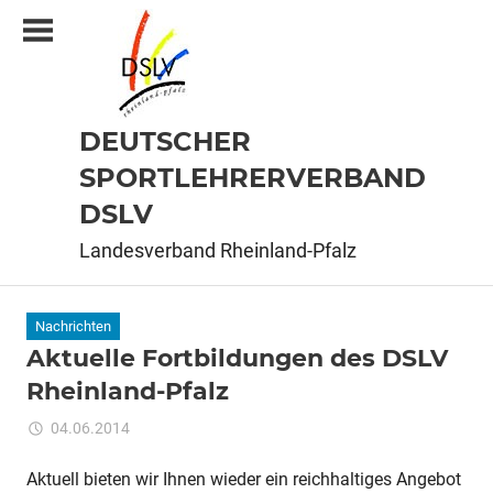
Zum
Inhalt
springen
DEUTSCHER
SPORTLEHRERVERBAND
DSLV
Landesverband Rheinland-Pfalz
Nachrichten
Aktuelle Fortbildungen des DSLV
Rheinland-Pfalz
für
04.06.2014
Kommentare deaktiviert
ixadmin
Aktuelle
Fortbildungen
Aktuell bieten wir Ihnen wieder ein reichhaltiges Angebot