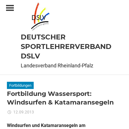
Zum
Inhalt
springen
DEUTSCHER
SPORTLEHRERVERBAND
DSLV
Landesverband Rheinland-Pfalz
Fortbildungen
Fortbildung Wassersport:
Windsurfen & Katamaransegeln
für
12.09.2013
Kommentare deaktiviert
ixadmin
Fortbildung
Wassersport:
Windsurfen und Katamaransegeln am