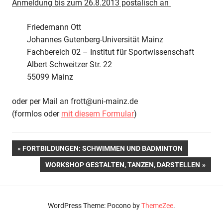
Anmeldung bis zum 26.8.2013 postalisch an
Friedemann Ott
Johannes Gutenberg-Universität Mainz
Fachbereich 02 – Institut für Sportwissenschaft
Albert Schweitzer Str. 22
55099 Mainz
oder per Mail an frott@uni-mainz.de
(formlos oder
mit diesem Formular
)
Beitragsnavigation
VORHERIGER
FORTBILDUNGEN: SCHWIMMEN UND BADMINTON
BEITRAG:
NÄCHSTER
WORKSHOP GESTALTEN, TANZEN, DARSTELLEN
BEITRAG:
WordPress Theme: Pocono by
ThemeZee
.