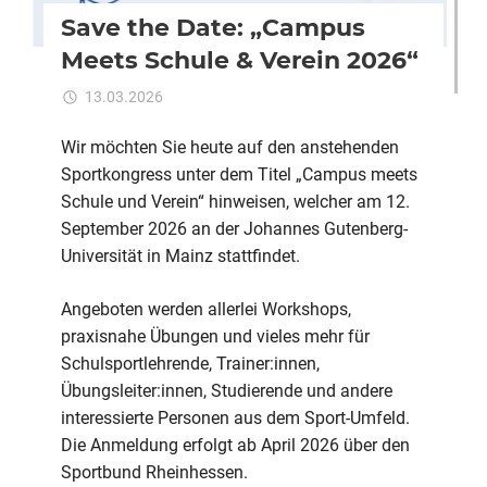
Save the Date: „Campus
Meets Schule & Verein 2026“
für
13.03.2026
Kommentare deaktiviert
ixadmin
Save
the
Wir möchten Sie heute auf den anstehenden
Date:
Sportkongress unter dem Titel „Campus meets
„Campus
Schule und Verein“ hinweisen, welcher am 12.
Meets
September 2026 an der Johannes Gutenberg-
Schule
Universität in Mainz stattfindet.
&
Verein
Angeboten werden allerlei Workshops,
2026“
praxisnahe Übungen und vieles mehr für
Schulsportlehrende, Trainer:innen,
Übungsleiter:innen, Studierende und andere
interessierte Personen aus dem Sport-Umfeld.
Die Anmeldung erfolgt ab April 2026 über den
Sportbund Rheinhessen.