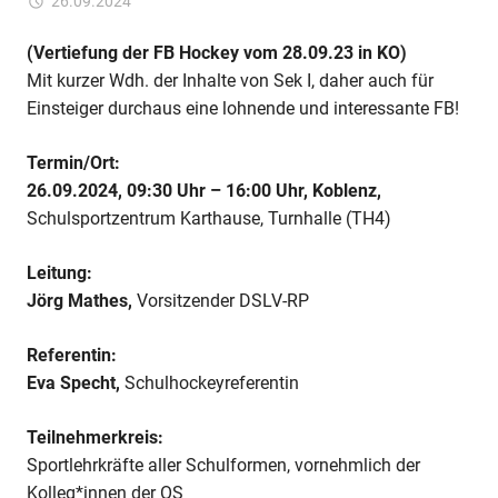
für
26.09.2024
Kommentare deaktiviert
ixadmin
Fortbildung:
Hockey–
(Vertiefung der FB Hockey vom 28.09.23 in KO)
Methodische/taktische
Mit kurzer Wdh. der Inhalte von Sek I, daher auch für
Reihen
Einsteiger durchaus eine lohnende und interessante FB!
und
Benotungsvorschläge
Termin/Ort:
für
26.09.2024, 09:30 Uhr – 16:00 Uhr, Koblenz,
Sek
Schulsportzentrum Karthause, Turnhalle (TH4)
II
Leitung:
Jörg Mathes,
Vorsitzender DSLV-RP
Referentin:
Eva Specht,
Schulhockeyreferentin
Teilnehmerkreis:
Sportlehrkräfte aller Schulformen, vornehmlich der
Kolleg*innen der OS