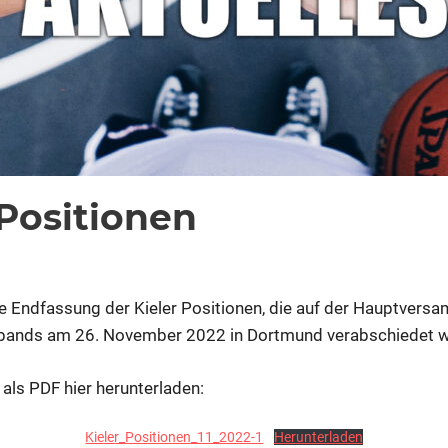
 Positionen
für
ommentare deaktiviert
ixadmin
Kieler
Positionen
die Endfassung der Kieler Positionen, die auf der Hauptver
ands am 26. November 2022 in Dortmund verabschiedet w
 als PDF hier herunterladen:
Kieler_Positionen_11_2022-1
Herunterladen