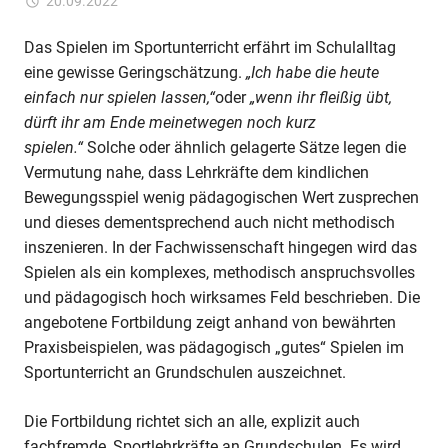
für
20.09.2022
Kommentare deaktiviert
ixadmin
Fortbildung
Pädagogisch
Das Spielen im Sportunterricht erfährt im Schulalltag
wertvolles
eine gewisse Geringschätzung.
„Ich habe die heute
Spielen
einfach nur spielen lassen,“
oder
„wenn ihr fleißig übt,
im
dürft ihr am Ende meinetwegen noch kurz
Sportunterricht
spielen.“
Solche oder ähnlich gelagerte Sätze legen die
an
Vermutung nahe, dass Lehrkräfte dem kindlichen
Grundschulen
Bewegungsspiel wenig pädagogischen Wert zusprechen
(Stockum-
Püschen)
und dieses dementsprechend auch nicht methodisch
inszenieren. In der Fachwissenschaft hingegen wird das
Spielen als ein komplexes, methodisch anspruchsvolles
und pädagogisch hoch wirksames Feld beschrieben. Die
angebotene Fortbildung zeigt anhand von bewährten
Praxisbeispielen, was pädagogisch „gutes“ Spielen im
Sportunterricht an Grundschulen auszeichnet.
Die Fortbildung richtet sich an alle, explizit auch
fachfremde, Sportlehrkräfte an Grundschulen. Es wird