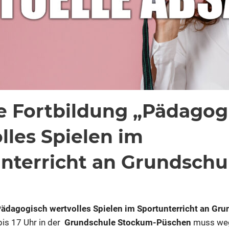
 Fortbildung „Pädagog
lles Spielen im
nterricht an Grundschu
für
ommentare deaktiviert
ixadmin
Absage
Fortbildung
ädagogisch wertvolles Spielen im Sportunterricht an Gr
„Pädagogisch
bis 17 Uhr in der
Grundschule Stockum-Püschen
muss we
wertvolles