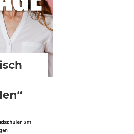
isch
len“
undschulen
am
gen