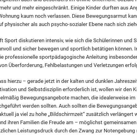
mehr und mehr eingeschränkt. Einige Kinder durften aus An
Wohnung kaum noch verlassen. Diese Bewegungsarmut kann
 physischer als auch psycho-sozialer Ebene nach sich zie
t Sport diskutieren intensiv, wie sich die Schülerinnen und 
 sinnvoll und sicher bewegen und sportlich betätigen können.
wie professionelle sportpädagogische Anleitung insbesonder
on Überforderung, Fehlbelastungen und Verletzungen erfol
ss hierzu – gerade jetzt in der kalten und dunklen Jahreszei
ation und Selbstdisziplin erforderlich ist, wollen wir den 
gelmäßig Bewegungsangebote machen, die idealerweise im F
rchgeführt werden sollten. Auch sollten die Bewegungsange
aktuell ja viel zu hohe „Bildschirmzeit“ zusätzlich verlängert
und ihren Familien die Freude am – möglichst gemeinsamen
ätzlichen Leistungsdruck durch den Zwang zur Notengebun