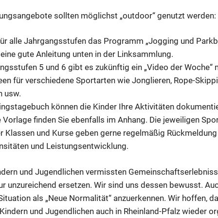
ngsangebote sollten möglichst „outdoor“ genutzt werden:
für alle Jahrgangsstufen das Programm „Jogging und Park
n eine gute Anleitung unten in der Linksammlung.
angsstufen 5 und 6 gibt es zukünftig ein „Video der Woche“ 
n für verschiedene Sportarten wie Jonglieren, Rope-Skippin
n usw.
ningstagebuch können die Kinder Ihre Aktivitäten dokumentie
Vorlage finden Sie ebenfalls im Anhang. Die jeweiligen Spo
er Klassen und Kurse geben gerne regelmäßig Rückmeldung h
nsitäten und Leistungsentwicklung.
indern und Jugendlichen vermissten Gemeinschaftserlebnis
r unzureichend ersetzen. Wir sind uns dessen bewusst. Auc
 Situation als „Neue Normalität“ anzuerkennen. Wir hoffen, d
Kindern und Jugendlichen auch in Rheinland-Pfalz wieder or