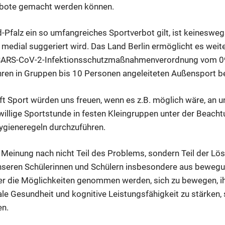
ote gemacht werden können.
-Pfalz ein so umfangreiches Sportverbot gilt, ist keineswegs
 medial suggeriert wird. Das Land Berlin ermöglicht es weite
n SARS-CoV-2-Infektionsschutzmaßnahmenverordnung vom 0
hren in Gruppen bis 10 Personen angeleiteten Außensport b
ft Sport würden uns freuen, wenn es z.B. möglich wäre, an u
iwillige Sportstunde in festen Kleingruppen unter der Beach
ygieneregeln durchzuführen.
r Meinung nach nicht Teil des Problems, sondern Teil der Lö
unseren Schülerinnen und Schülern insbesondere aus beweg
er die Möglichkeiten genommen werden, sich zu bewegen, i
le Gesundheit und kognitive Leistungsfähigkeit zu stärken, 
en.