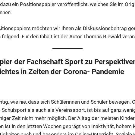
dazu ein Positionspapier veröffentlicht, welches Sie im Orig
des
nnen.
Theresianum-
Gymnasiums
Mainz
itionspapiers möchten wir Ihnen als Diskussionsbeitrag ger
n folgend. Für den Inhalt ist der Autor Thomas Biewald veran
pier der Fachschaft Sport zu Perspektive
ichtes in Zeiten der Corona- Pandemie
chtig, wie nie, dass sich Schülerinnen und Schüler bewegen. 
s Schulsport als auch als Vereinssport, ist bis auf ganz we
niger Zeit nicht mehr möglich. Der Alltag der meisten Kinde
 ist in den letzten Wochen geprägt von Inaktivität, hohe
tigkeiten auch und besonders im Online-Unterricht. Soziale