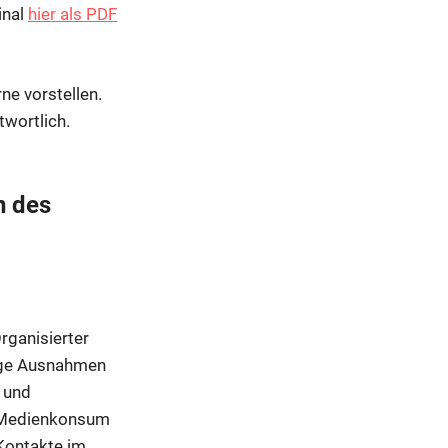
inal
hier als PDF
ne vorstellen.
twortlich.
n des
Organisierter
nige Ausnahmen
r und
m Medienkonsum
 Kontakte im