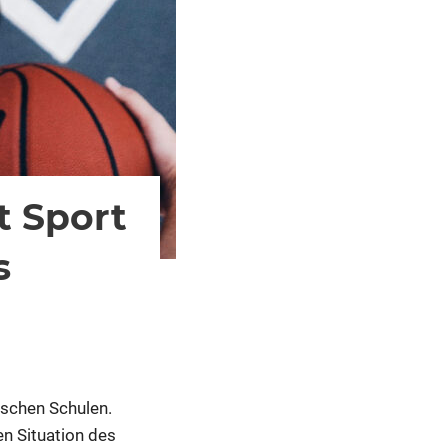
t Sport
s
tschen Schulen.
n Situation des