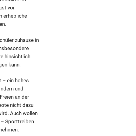
gst vor
 erhebliche
hen.
Schüler zuhause in
 Insbesondere
e hinsichtlich
gen kann.
t – ein hohes
Kindern und
reien an der
bote nicht dazu
 wird. Auch wollen
 – Sporttreiben
g nehmen.