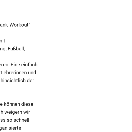
bank-Workout“
mit
g, Fußball,
ren. Eine einfach
rtlehrerinnen und
insichtlich der
se können diese
h weigern wir
ass so schnell
ganisierte