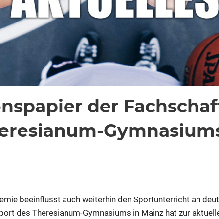
onspapier der Fachschaf
heresianum-Gymnasium
für
ommentare deaktiviert
ixadmin
Positionspapier
der
mie beeinflusst auch weiterhin den Sportunterricht an deu
Fachschaft
port des Theresianum-Gymnasiums in Mainz hat zur aktuelle
Sport