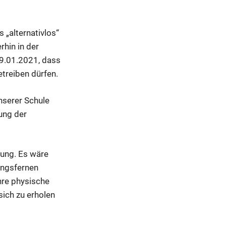
 „alternativlos“
rhin in der
9.01.2021, dass
etreiben dürfen.
nserer Schule
tung der
sung. Es wäre
ungsfernen
hre physische
sich zu erholen