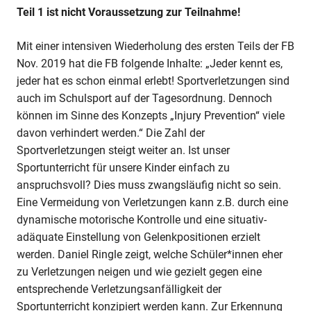
–
Teil 1 ist nicht Voraussetzung zur Teilnahme!
muss
das
Mit einer intensiven Wiederholung des ersten Teils der FB
immer
Nov. 2019 hat die FB folgende Inhalte: „Jeder kennt es,
sein?“
jeder hat es schon einmal erlebt! Sportverletzungen sind
–
auch im Schulsport auf der Tagesordnung. Dennoch
Prävention
können im Sinne des Konzepts „Injury Prevention“ viele
ist
möglich!
davon verhindert werden.“ Die Zahl der
(Teil
Sportverletzungen steigt weiter an. Ist unser
2)
Sportunterricht für unsere Kinder einfach zu
anspruchsvoll? Dies muss zwangsläufig nicht so sein.
Eine Vermeidung von Verletzungen kann z.B. durch eine
dynamische motorische Kontrolle und eine situativ-
adäquate Einstellung von Gelenkpositionen erzielt
werden. Daniel Ringle zeigt, welche Schüler*innen eher
zu Verletzungen neigen und wie gezielt gegen eine
entsprechende Verletzungsanfälligkeit der
Sportunterricht konzipiert werden kann. Zur Erkennung