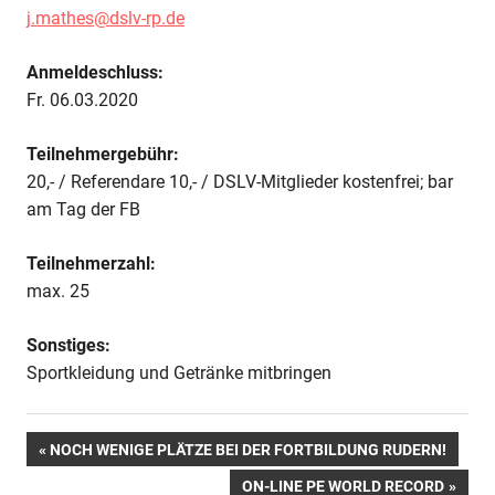
j.mathes@dslv-rp.de
Anmeldeschluss:
Fr. 06.03.2020
Teilnehmergebühr:
20,- / Referendare 10,- / DSLV-Mitglieder kostenfrei; bar
am Tag der FB
Teilnehmerzahl:
max. 25
Sonstiges:
Sportkleidung und Getränke mitbringen
Beitragsnavigation
VORHERIGER
NOCH WENIGE PLÄTZE BEI DER FORTBILDUNG RUDERN!
BEITRAG:
NÄCHSTER
ON-LINE PE WORLD RECORD