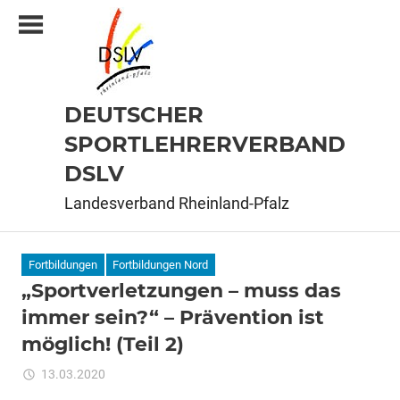
Zum
Inhalt
springen
DEUTSCHER
SPORTLEHRERVERBAND
DSLV
Landesverband Rheinland-Pfalz
Fortbildungen
Fortbildungen Nord
„Sportverletzungen – muss das
immer sein?“ – Prävention ist
möglich! (Teil 2)
für
13.03.2020
Kommentare deaktiviert
ixadmin
„Sportverletzungen